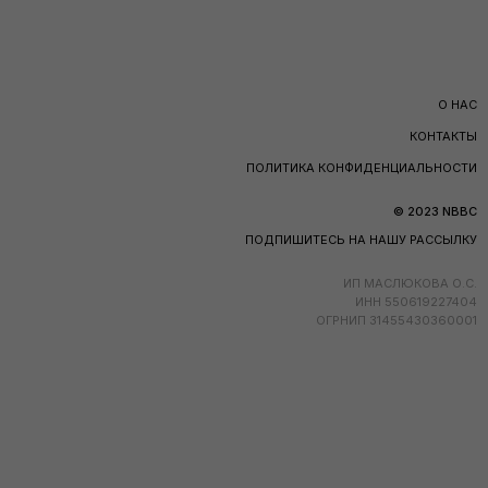
О НАС
КОНТАКТЫ
ПОЛИТИКА КОНФИДЕНЦИАЛЬНОСТИ
© 2023 NBBC
ПОДПИШИТЕСЬ НА НАШУ РАССЫЛКУ
ИП МАСЛЮКОВА О.С.
ИНН 550619227404
ОГРНИП 31455430360001